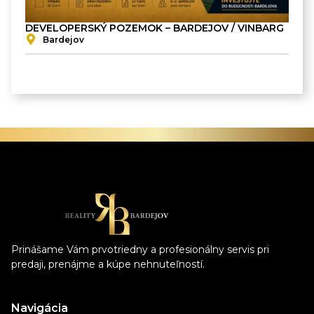
NA 
HLA
B
DEVELOPERSKÝ POZEMOK – BARDEJOV / VINBARG
Bardejov
Prinášame Vám prvotriedny a profesionálny servis pri
predaji, prenájme a kúpe nehnuteľností.
Navigácia