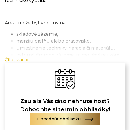
technické využitie.
Areál môže byť vhodný na:
skladové zázemie,
menšiu dielňu alebo pracovisko,
umiestnenie techniky, náradia či materiálu,
externé firemné zázemie mimo obytnej zóny.
Čítať viac »
Tiché okrajové prostredie a dobrá dostupnosť z
hlavnej komunikácie robia z tohto miesta praktické
riešenie pre rôzne typy prevádzok.
Zaujala Vás táto nehnuteľnosť?
Dohodnite si termín obhliadky!
Cena nájmu: DOHODOU
Dohodnúť obhliadku
Pozemok na prenájom je k dispozícii ihneď.