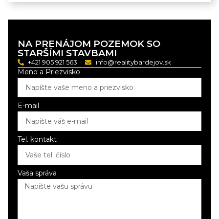
Pre viac informácií nás kontaktujte na tel. č. +421
905 921 563.
NA PRENÁJOM POZEMOK SO
STARŠÍMI STAVBAMI
+421 905 921 563
info@realitybardejov.sk
Meno a Priezvisko
E-mail
Tel. kontakt
Vaša správa