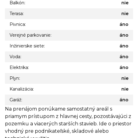
Balkón:
nie
Terasa:
nie
Pivnica:
áno
Verejné parkovanie:
áno
Inžinierske siete:
áno
Voda:
áno
Elektrika:
áno
Plyn:
nie
Kanalizácia:
nie
Garáž:
áno
Na prenájom ponúkame samostatný areál s
priamym prístupom z hlavnej cesty, pozostávajúci z
pozemku a viacerých starších stavieb. Ide o priestor
vhodný pre podnikateľské, skladové alebo