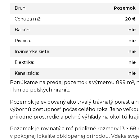
Druh:
Pozemok
Cena za m2:
20 €
Balkón:
nie
Pivnica:
nie
Inžinierske siete:
nie
Elektrika:
nie
Kanalizácia:
nie
Ponúkame na predaj pozemok s výmerou 899 m², nach
1 km od poľských hraníc.
Pozemok je evidovaný ako trvalý trávnatý porast a n
výbornú dostupnosť počas celého roka. Jeho veľkou 
prírodné prostredie a pekné výhľady na okolitú kraj
Pozemok je rovinatý a má približné rozmery 13 × 6
v pokojnej lokalite obklopenej prírodou. Vďaka svoj