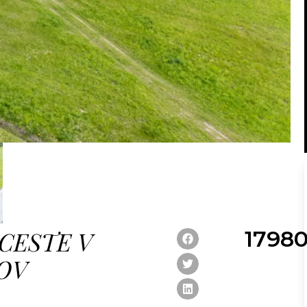
CESTE V
1798
OV