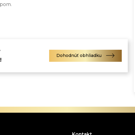
upom.
?
Dohodnúť obhliadku
!
kontaktujte:
Kontakt