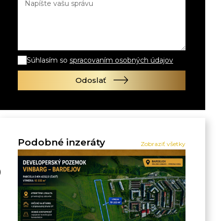
Súhlasím so
spracovaním osobných údajov
Odoslať
Podobné inzeráty
Zobraziť všetky
0