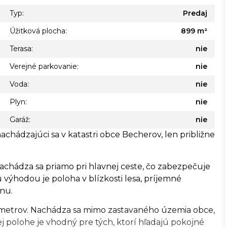
Typ:
Predaj
Úžitková plocha:
899 m²
Terasa:
nie
Verejné parkovanie:
nie
Voda:
nie
Plyn:
nie
Garáž:
nie
ádzajúci sa v katastri obce Becherov, len približne
achádza sa priamo pri hlavnej ceste, čo zabezpečuje
výhodou je poloha v blízkosti lesa, príjemné
inu.
8 metrov. Nachádza sa mimo zastavaného územia obce,
ej polohe je vhodný pre tých, ktorí hľadajú pokojné